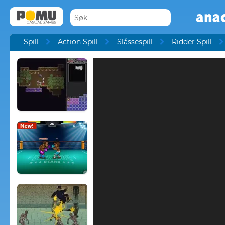
anac
Spill
Action Spill
Slåssespill
Ridder Spill