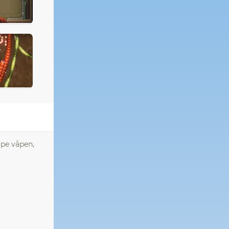
øpe våpen,