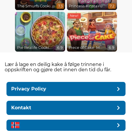
The Smurfs Cooking
Princess #InstaYuuum Macarons & Flowers
7.3
7.2
Pie Realife Cooking
Piece of Cake: Merge & Bake
6.9
6.9
Lær å lage en deilig kake å følge trinnene i
oppskriften og gjøre det innen den tid du får.
Privacy Policy
Kontakt