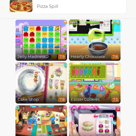
Pizza Spill
Jelly Madness 2
Hearty Chocolate Cake
7.9
7.8
Cake Shop
Easter Cookies
7.8
7.5