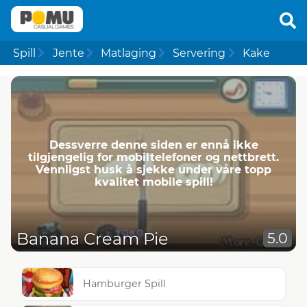
Spill
Jente
Matlaging
Servering
Kake
Dessverre denne siden er ennå ikke
tilgjengelig for mobiltelefoner og nettbrett.
Vennligst husk å sjekke under våre topp
kvalitet mobile spill!
Banana Cream Pie
5.0
Hamburger Spill