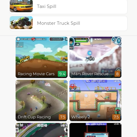
Taxi Spill
Monster Truck Spill
Racing Movie Cars
Mars Rover Rescue
9.4
8
Drift Cup Racing
Wheely 2
7.5
7.5