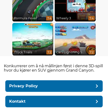
Formula Fever
Wheely 3
7.4
7.4
Truck Trials
Cars Lightning Speed
7.2
7.2
Konkurrerer om å nå mållinjen først i denne 3D-spill
hvor du kjører en SUV gjennom Grand Canyon.
Privacy Policy
Kontakt