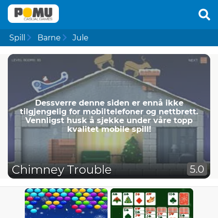
Spill
Barne
Jule
Dessverre denne siden er ennå ikke
tilgjengelig for mobiltelefoner og nettbrett.
Vennligst husk å sjekke under våre topp
kvalitet mobile spill!
Chimney Trouble
5.0