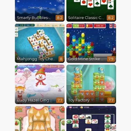
Smarty Bubbles X-Mas Edition
Solitaire Classic Christmas
8.2
8.2
Mahjongg Toy Chest
Gold Mine Strike Christmas
8
7.9
Baby Hazel Gingerbread House
Toy Factory
7.7
7.7