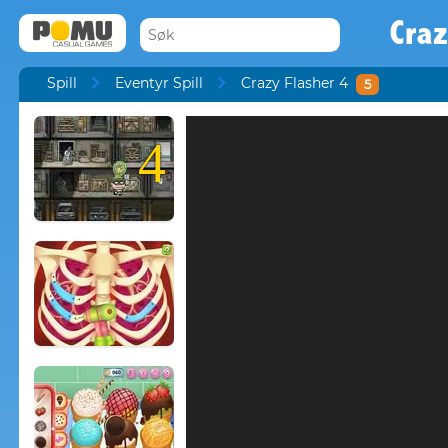
Craz
Spill
Eventyr Spill
Crazy Flasher 4
5
4