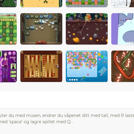
ter du med musen, endrer du våpenet ditt med tall, med R last
d 'space' og lagre spillet med Q .