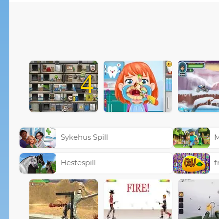
4
Sykehus Spill
M
Hestespill
f