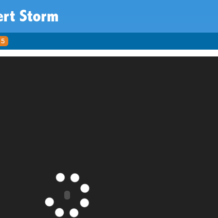
ert Storm
5