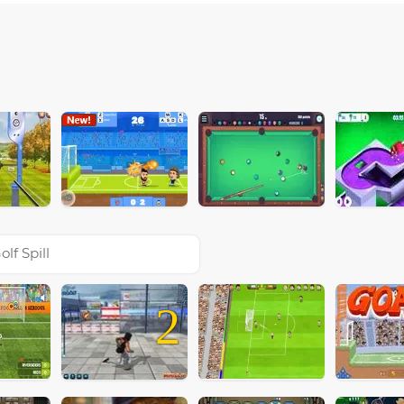
olf Spill
2