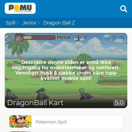
Spill
Jente
Dragon Ball Z
Dessverre denne siden er ennå ikke
tilgjengelig for mobiltelefoner og nettbrett.
Vennligst husk å sjekke under våre topp
kvalitet mobile spill!
DragonBall Kart
5.0
Pokemon Spill