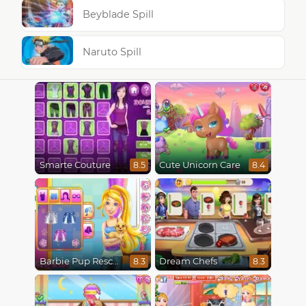
Beyblade Spill
Naruto Spill
Smarte Couture
Cute Unicorn Care
8.5
8.4
Barbie Pup Rescue
Dream Chefs
8.3
8.3