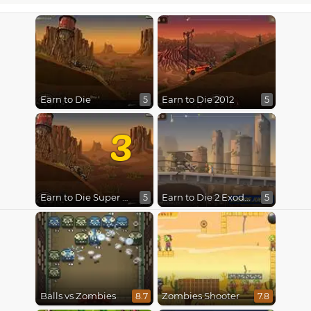
Earn to Die
Earn to Die 2012
5
5
3
Earn to Die Super Wheel
Earn to Die 2 Exodus
5
5
Balls vs Zombies
Zombies Shooter
8.7
7.8