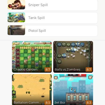
Sniper Spill
Tank Spill
Pistol Spill
Chaotic Garden
Balls vs Zombies
8.7
8.7
Battalion Commander
Jet Boi
8.5
8.3