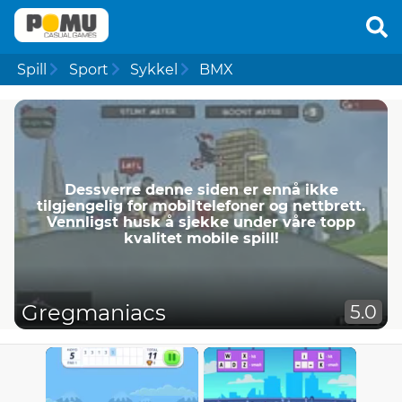
Spill
Sport
Sykkel
BMX
Dessverre denne siden er ennå ikke
tilgjengelig for mobiltelefoner og nettbrett.
Vennligst husk å sjekke under våre topp
kvalitet mobile spill!
Gregmaniacs
5.0