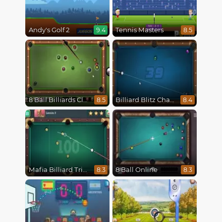
Andy's Golf 2
Tennis Masters
9.4
8.5
8 Ball Billiards Classic
Billiard Blitz Challenge
8.5
8.4
Mafia Billiard Tricks
8 Ball Online
8.3
8.3