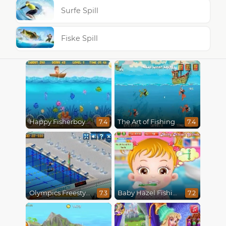
Surfe Spill
Fiske Spill
Happy Fisherboy
The Art of Fishing
7.4
7.4
Olympics Freestyle
Baby Hazel Fishing Time
7.3
7.2