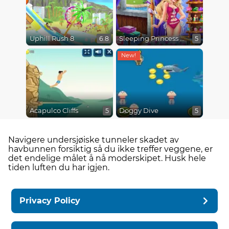
Uphill Rush 8
Sleeping Princess Swimming Pool
6.8
5
Acapulco Cliffs
Doggy Dive
5
5
Navigere undersjøiske tunneler skadet av
havbunnen forsiktig så du ikke treffer veggene, er
det endelige målet å nå moderskipet. Husk hele
tiden luften du har igjen.
Privacy Policy