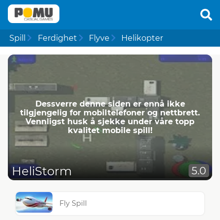
Spill
Ferdighet
Flyve
Helikopter
Dessverre denne siden er ennå ikke
tilgjengelig for mobiltelefoner og nettbrett.
Vennligst husk å sjekke under våre topp
kvalitet mobile spill!
HeliStorm
5.0
Fly Spill