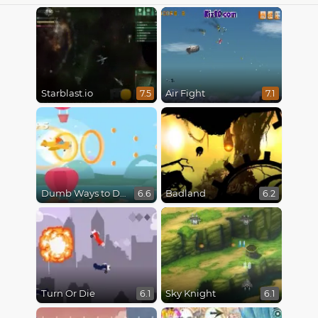
Starblast.io
Air Fight
7.5
7.1
Dumb Ways to Die 3: World Tour
Badland
6.6
6.2
Turn Or Die
Sky Knight
6.1
6.1