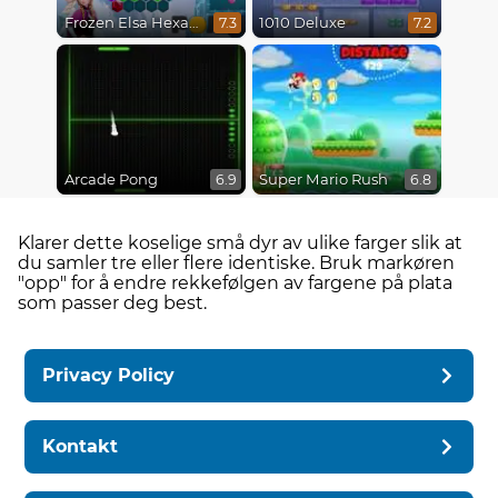
Frozen Elsa Hexagon Puzzle
1010 Deluxe
7.3
7.2
Arcade Pong
Super Mario Rush
6.9
6.8
Klarer dette koselige små dyr av ulike farger slik at
du samler tre eller flere identiske. Bruk markøren
"opp" for å endre rekkefølgen av fargene på plata
som passer deg best.
Privacy Policy
Kontakt