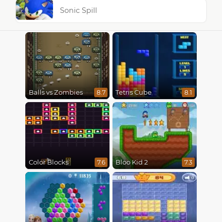
Sonic Spill
Balls vs Zombies
Tetris Cube
8.7
8.1
Color Blocks
Bloo Kid 2
7.6
7.3