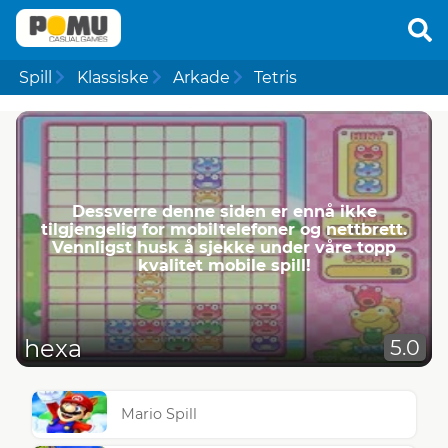
Spill
Klassiske
Arkade
Tetris
Dessverre denne siden er ennå ikke
tilgjengelig for mobiltelefoner og nettbrett.
Vennligst husk å sjekke under våre topp
kvalitet mobile spill!
hexa
5.0
Mario Spill