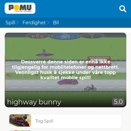
Spill
Ferdighet
Bil
Dessverre denne siden er ennå ikke
tilgjengelig for mobiltelefoner og nettbrett.
Vennligst husk å sjekke under våre topp
kvalitet mobile spill!
highway bunny
5.0
Tog Spill