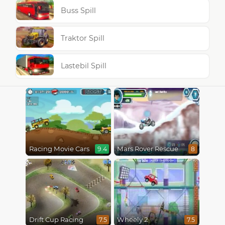
Buss Spill
Traktor Spill
Lastebil Spill
Racing Movie Cars
Mars Rover Rescue
9.4
8
Drift Cup Racing
Wheely 2
7.5
7.5