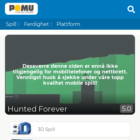
Spill
Ferdighet
Plattform
Dessverre denne siden er ennå ikke
tilgjengelig for mobiltelefoner og nettbrett.
Vennligst husk å sjekke under våre topp
kvalitet mobile spill!
Hunted Forever
5.0
3D Spill