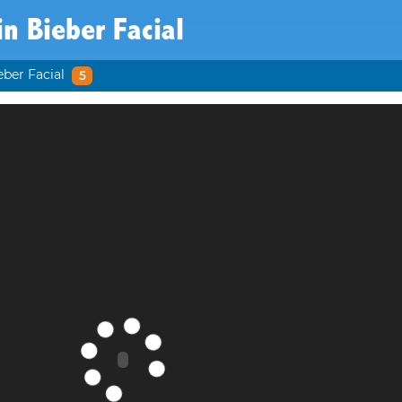
in Bieber Facial
eber Facial
5