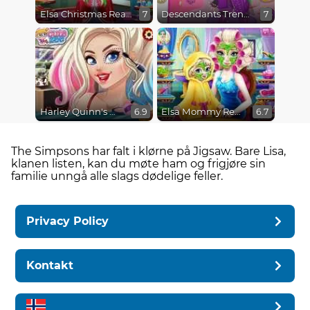
Elsa Christmas Real Haircuts
Descendants Trendsetters
7
7
Harley Quinn's Modern Makeover
Elsa Mommy Real Makeover
6.9
6.7
The Simpsons har falt i klørne på Jigsaw. Bare Lisa,
klanen listen, kan du møte ham og frigjøre sin
familie unngå alle slags dødelige feller.
Privacy Policy
Kontakt