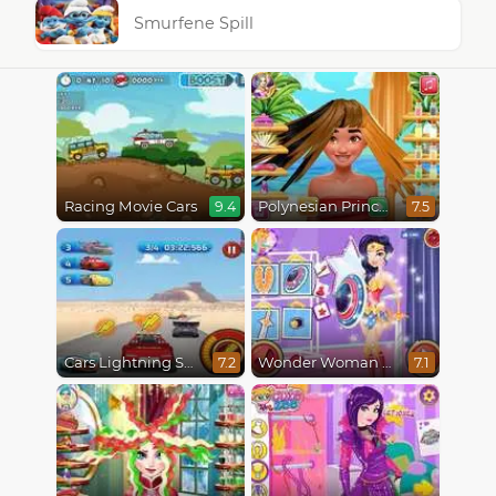
Smurfene Spill
Racing Movie Cars
Polynesian Princess Real Haircuts
9.4
7.5
Cars Lightning Speed
Wonder Woman Fashion Event
7.2
7.1