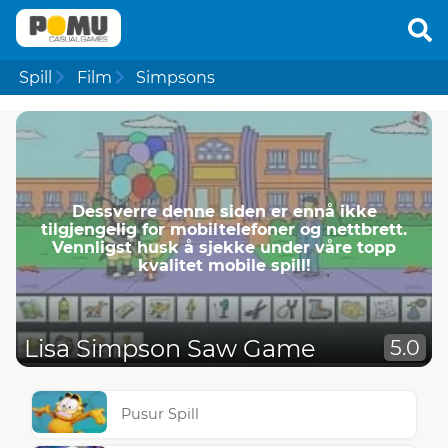
Spill
Film
Simpsons
Dessverre denne siden er ennå ikke
tilgjengelig for mobiltelefoner og nettbrett.
Vennligst husk å sjekke under våre topp
kvalitet mobile spill!
Lisa Simpson Saw Game
5.0
Pusur Spill