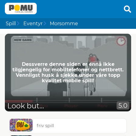
Spill
Eventyr
Morsomme
Dessverre denne siden er ennå ikke
tilgjengelig for mobiltelefoner og nettbrett.
Vennligst husk å sjekke under våre topp
kvalitet mobile spill!
Look but...
5.0
friv spill