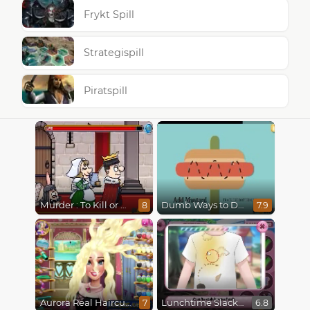
Frykt Spill
Strategispill
Piratspill
Murder : To Kill or Not to Kill
Dumb Ways to Die
8
7.9
Aurora Real Haircuts
Lunchtime Slacking
7
6.8