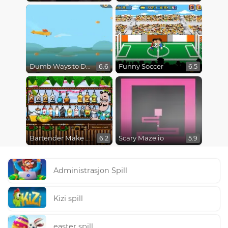
Dumb Ways to Die 3: World Tour
Funny Soccer
6.6
6.5
Bartender Make Right Mix
Scary Maze.io
6.2
5.9
Administrasjon Spill
Kizi spill
easter spill