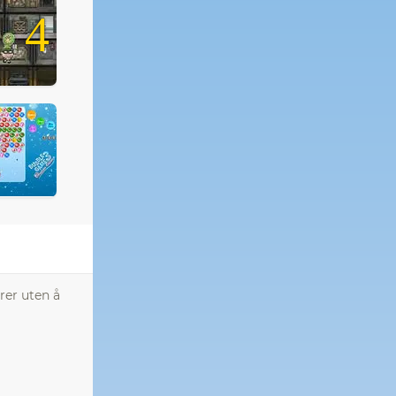
4
rer uten å