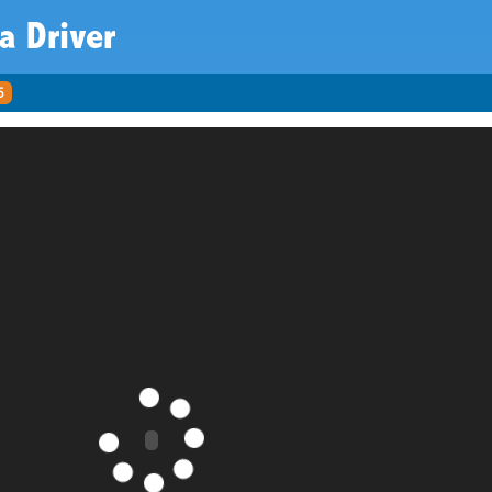
a Driver
5