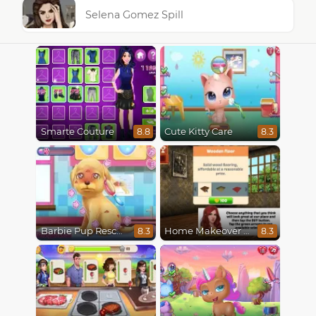
Selena Gomez Spill
Smarte Couture
Cute Kitty Care
8.8
8.3
Barbie Pup Rescue
Home Makeover Hidden Object
8.3
8.3