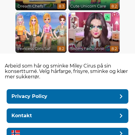
Dream Chefs
Cute Unicorn Care
8.3
8.2
Princess Girls Safari Trip
Sisters Fashionista Makeup
8.2
8.2
Arbeid som hår og sminke Miley Cirus på sin
konsertturné. Velg hårfarge, frisyre, sminke og klær
mer sukkerrør.
Privacy Policy
Kontakt