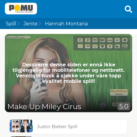
Spill
Jente
Hannah Montana
Dessverre denne siden er ennå ikke
tilgjengelig for mobiltelefoner og nettbrett.
Vennligst husk å sjekke under våre topp
kvalitet mobile spill!
Make Up Miley Cirus
5.0
Justin Bieber Spill