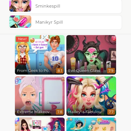
Sminkespill
Manikyr Spill
From Geek to Popular Girl
Evil Queen Glass Skin Routine #Influencer
8.1
7.9
Extreme Makeover
Hailey´s Fabulous Hairstyle Challenge
7.8
7.7