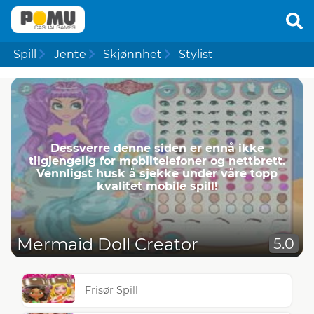
Spill
Jente
Skjønnhet
Stylist
Dessverre denne siden er ennå ikke
tilgjengelig for mobiltelefoner og nettbrett.
Vennligst husk å sjekke under våre topp
kvalitet mobile spill!
Mermaid Doll Creator
5.0
Frisør Spill