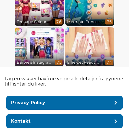
Teenage Celebrity Rivalry
Mermaid Princesses
7.6
7.6
Barbie's Instagram Life
Ellie Get Ready With Me 2
7.5
7.4
Lag en vakker havfrue velge alle detaljer fra øynene
til Fishtail du liker.
Privacy Policy
Kontakt