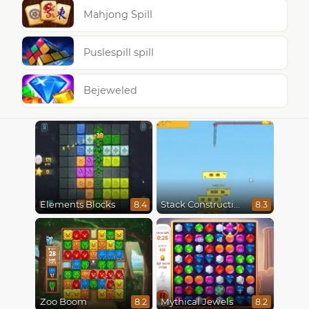
Mahjong Spill
Puslespill spill
Bejeweled
Elements Blocks
Stack Construction
8.4
8.3
Zoo Boom
Mythical Jewels
8.2
8.2