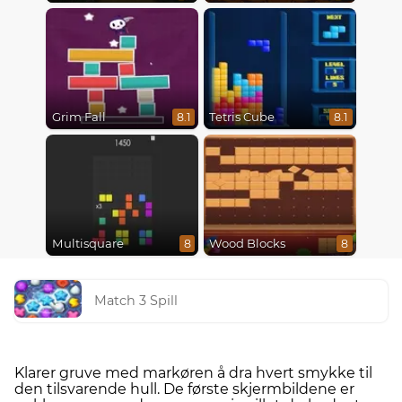
Grim Fall
Tetris Cube
8.1
8.1
Multisquare
Wood Blocks
8
8
Match 3 Spill
Klarer gruve med markøren å dra hvert smykke til
den tilsvarende hull. De første skjermbildene er