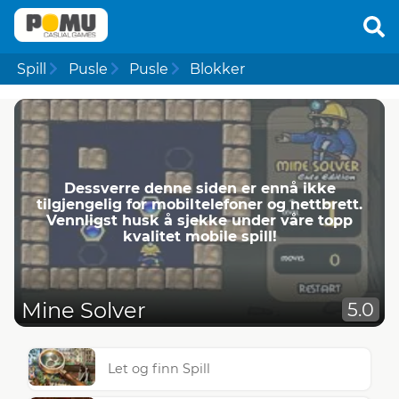
Spill
Pusle
Pusle
Blokker
Dessverre denne siden er ennå ikke
tilgjengelig for mobiltelefoner og nettbrett.
Vennligst husk å sjekke under våre topp
kvalitet mobile spill!
Mine Solver
5.0
Let og finn Spill