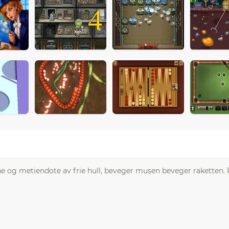
4
e og metiendote av frie hull, beveger musen beveger raketten. P