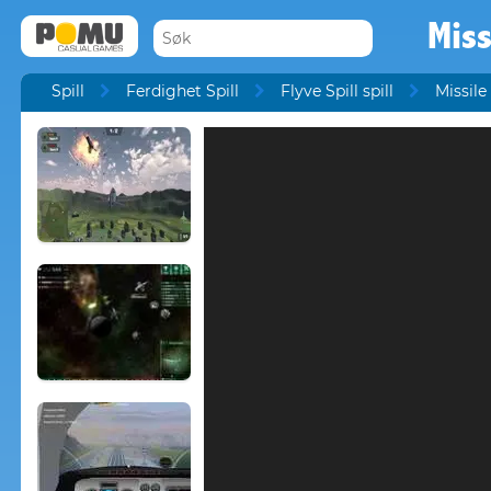
Mis
Spill
Ferdighet Spill
Flyve Spill spill
Missil