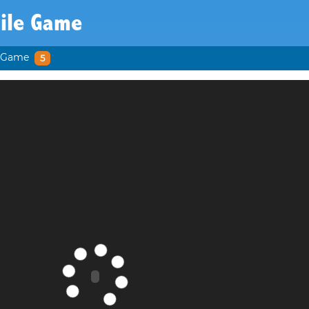
sile Game
e Game
5