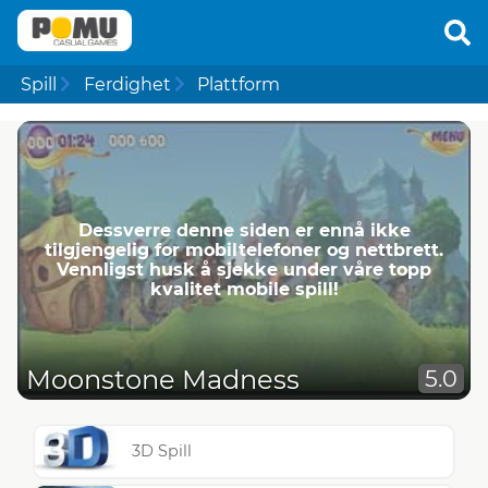
Spill
Ferdighet
Plattform
Dessverre denne siden er ennå ikke
tilgjengelig for mobiltelefoner og nettbrett.
Vennligst husk å sjekke under våre topp
kvalitet mobile spill!
Moonstone Madness
5.0
3D Spill