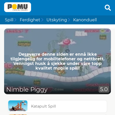
Spill
Ferdighet
Utskyting
Kanonduell
Dessverre denne siden er ennå ikke
tilgjengelig for mobiltelefoner og nettbrett.
Vennligst husk å sjekke under våre topp
kvalitet mobile spill!
Nimble Piggy
5.0
Katapult Spill