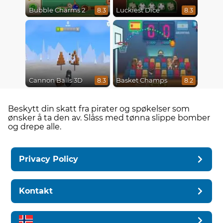
Bubble Charms 2
Luckiest Dice
8.3
8.3
Cannon Balls 3D
Basket Champs
8.3
8.2
Beskytt din skatt fra pirater og spøkelser som
ønsker å ta den av. Slåss med tønna slippe bomber
og drepe alle.
Privacy Policy
Kontakt