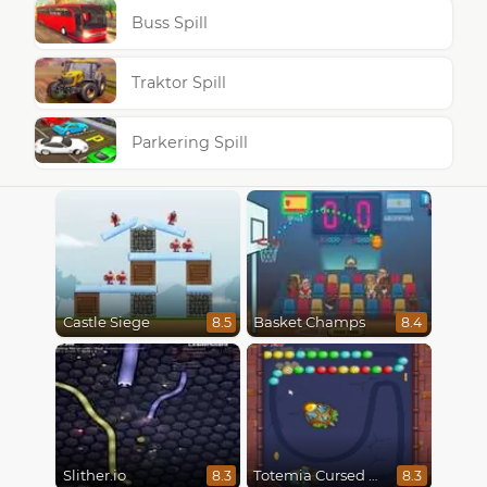
Buss Spill
Traktor Spill
Parkering Spill
Castle Siege
Basket Champs
8.5
8.4
Slither.io
Totemia Cursed Marbles
8.3
8.3