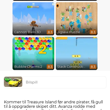
Cannon Balls 3D
Jigsaw Puzzle
8.3
8.3
2
Bubble Charms 2
Stack Construction
8.3
8.3
Bilspill
Kommer til Treasure Island før andre pirater, få gull
til å oppgradere skipet ditt. Avanza rodde med