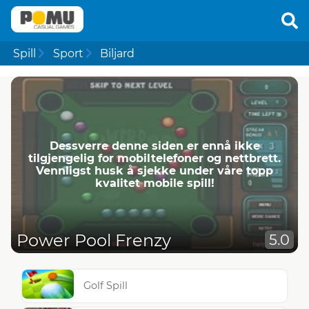
Spill
Sport
Biljard
Dessverre denne siden er ennå ikke
tilgjengelig for mobiltelefoner og nettbrett.
Vennligst husk å sjekke under våre topp
kvalitet mobile spill!
Power Pool Frenzy
5.0
Golf Spill