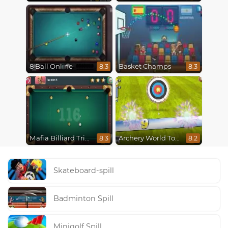
8 Ball Online
Basket Champs
8.3
8.3
Mafia Billiard Tricks
Archery World Tour
8.3
8.2
Skateboard-spill
Badminton Spill
Minigolf Spill