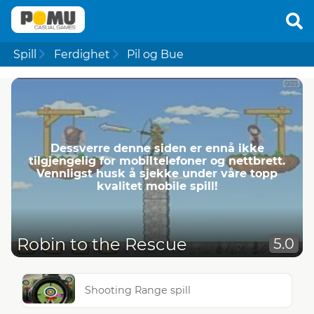
Spill
Ferdighet
Pil og Bue
Dessverre denne siden er ennå ikke
tilgjengelig for mobiltelefoner og nettbrett.
Vennligst husk å sjekke under våre topp
kvalitet mobile spill!
Robin to the Rescue
5.0
Shooting Range spill