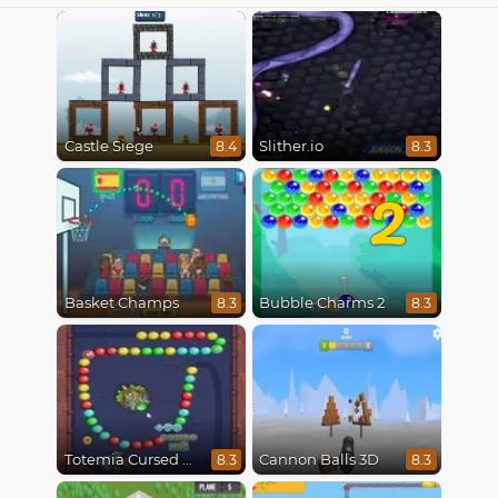
Castle Siege
Slither.io
8.4
8.3
2
Basket Champs
Bubble Charms 2
8.3
8.3
Totemia Cursed Marbles
Cannon Balls 3D
8.3
8.3