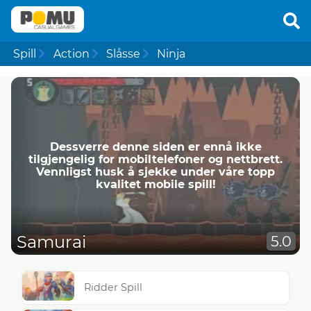
Spill
Action
Slåsse
Ninja
Dessverre denne siden er ennå ikke
tilgjengelig for mobiltelefoner og nettbrett.
Vennligst husk å sjekke under våre topp
kvalitet mobile spill!
Samurai
5.0
Ridder Spill