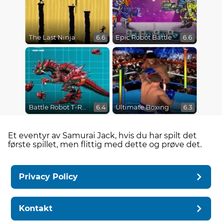
The Last Ninja
Epic Robot Battle
6.6
6.6
Battle Robot T-Rex Age
Ultimate Boxing
6.4
6.3
Et eventyr av Samurai Jack, hvis du har spilt det
første spillet, men flittig med dette og prøve det.
Privacy Policy
Kontakt