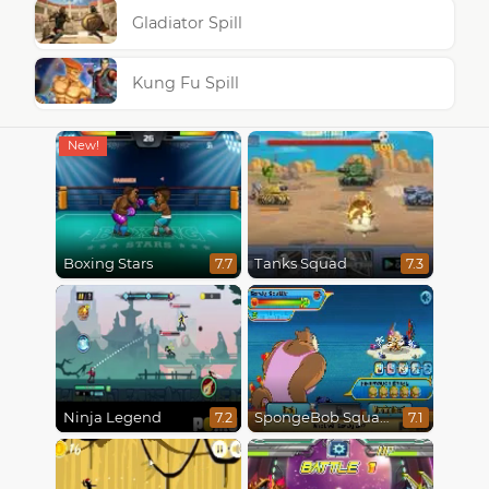
Gladiator Spill
Kung Fu Spill
Boxing Stars
Tanks Squad
7.7
7.3
Ninja Legend
SpongeBob SquarePants : Monster Island Adventures
7.2
7.1