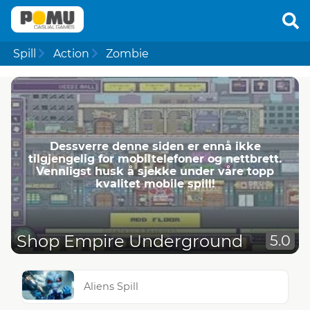
Spill
Action
Zombie
Dessverre denne siden er ennå ikke
tilgjengelig for mobiltelefoner og nettbrett.
Vennligst husk å sjekke under våre topp
kvalitet mobile spill!
Shop Empire Underground
5.0
Aliens Spill