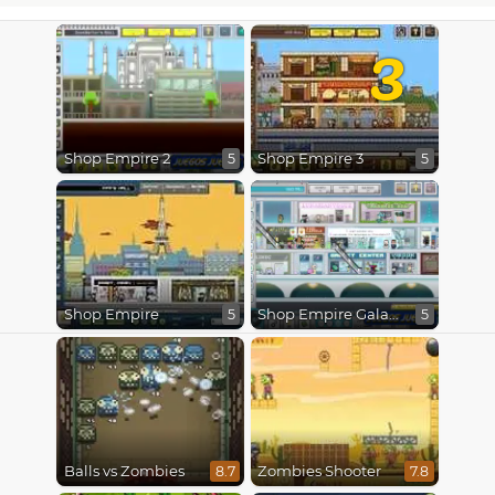
3
Shop Empire 2
Shop Empire 3
5
5
Shop Empire
Shop Empire Galaxy
5
5
Balls vs Zombies
Zombies Shooter
8.7
7.8