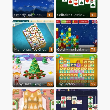
Smarty Bubbles X-Mas Edition
Solitaire Classic Christmas
8.2
8.2
Mahjongg Toy Chest
Gold Mine Strike Christmas
8
7.9
Baby Hazel Gingerbread House
Toy Factory
7.7
7.7