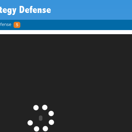
tegy Defense
fense
5