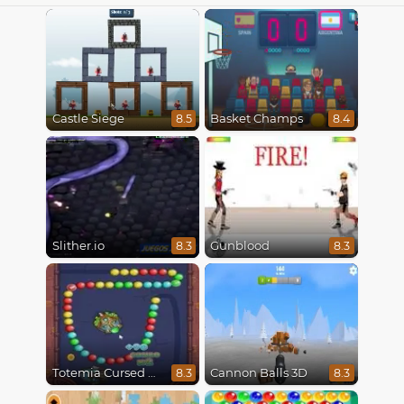
Castle Siege
Basket Champs
8.5
8.4
Slither.io
Gunblood
8.3
8.3
Totemia Cursed Marbles
Cannon Balls 3D
8.3
8.3