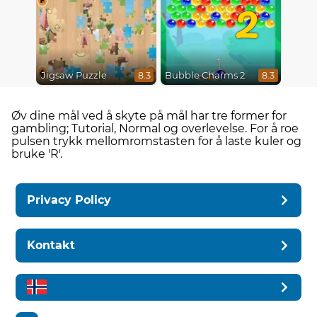
2
Jigsaw Puzzle
Bubble Charms 2
8.3
8.3
Øv dine mål ved å skyte på mål har tre former for
gambling; Tutorial, Normal og overlevelse. For å roe
pulsen trykk mellomromstasten for å laste kuler og
bruke 'R'.
Privacy Policy
Kontakt