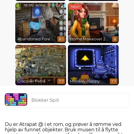
Abandoned Forest House
Home Makeover 2 Hidden Object
8.1
8
Discover Petra
Monkey Happy : Stage 0112
7.7
7.7
Blokker Spill
Du er Atrapat @ i et rom, og prøver å rømme ved
hjelp av funnet objekter. Bruk musen til å flytte