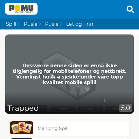
Spill
Pusle
Pusle
Let og finn
Dessverre denne siden er ennå ikke
tilgjengelig for mobiltelefoner og nettbrett.
Vennligst husk å sjekke under våre topp
kvalitet mobile spill!
Trapped
5.0
Mahjong Spill