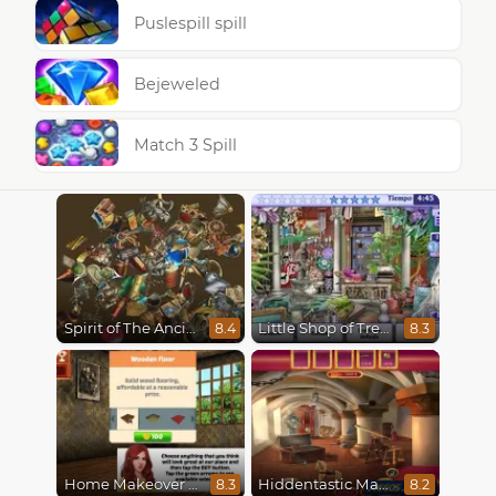
Puslespill spill
Bejeweled
Match 3 Spill
Spirit of The Ancient Forest
Little Shop of Treasures
8.4
8.3
Home Makeover Hidden Object
Hiddentastic Mansion
8.3
8.2