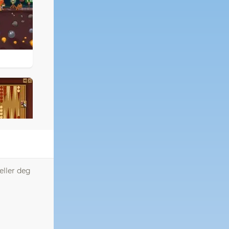
eller deg