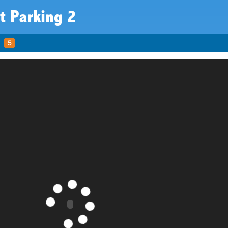
t Parking 2
5