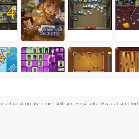
4
e det raskt og uten noen kollisjon. Se på antall kvadrat som fort