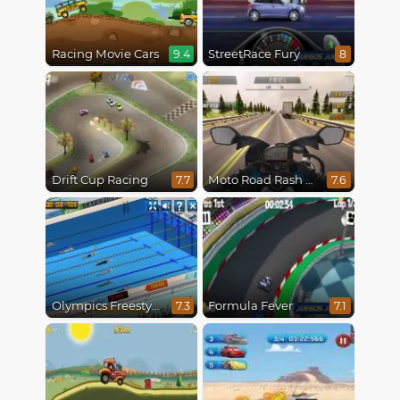
Racing Movie Cars
StreetRace Fury
9.4
8
Drift Cup Racing
Moto Road Rash 3D
7.7
7.6
Olympics Freestyle
Formula Fever
7.3
7.1