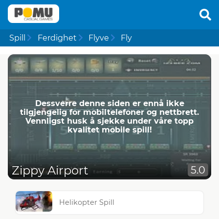
Spill
Ferdighet
Flyve
Fly
Dessverre denne siden er ennå ikke
tilgjengelig for mobiltelefoner og nettbrett.
Vennligst husk å sjekke under våre topp
kvalitet mobile spill!
Zippy Airport
5.0
Helikopter Spill