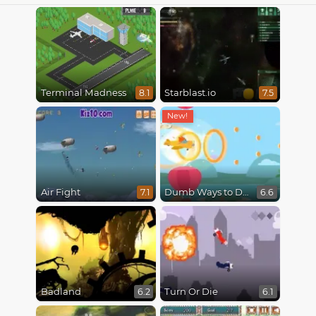
Terminal Madness
Starblast.io
8.1
7.5
Air Fight
Dumb Ways to Die 3: World Tour
7.1
6.6
Badland
Turn Or Die
6.2
6.1