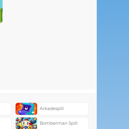
Arkadespill
Bomberman Spill