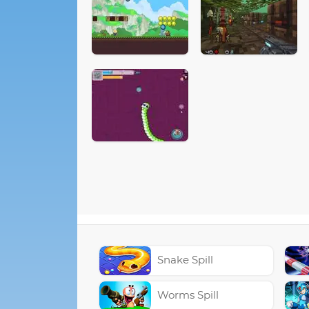
Snake Spill
Worms Spill