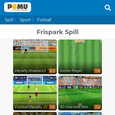
Spill
Sport
Fotball
Frispark Spill
Penalty Shooters 2
Soccer Player
8.3
7.8
Football Penalty Go
3D Free Kick World Cup 18
7.6
7.4