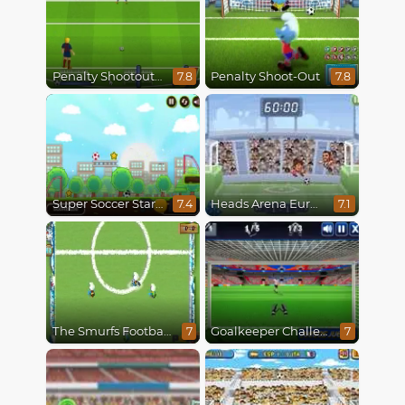
Penalty Shootout Multi League
Penalty Shoot-Out
7.8
7.8
Super Soccer Star 2
Heads Arena Euro Soccer
7.4
7.1
The Smurfs Football Match
Goalkeeper Challenge
7
7