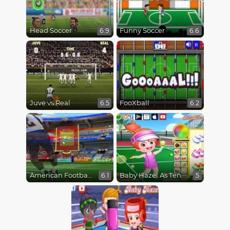
Head Soccer
Funny Soccer
6.9
6.6
Juve vs Real
FooXball
6.5
6.2
American Football Kicks
Baby Hazel As Tennis Dressup
6.1
5