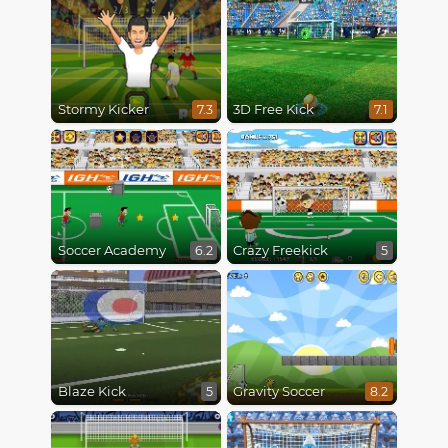
Stormy Kicker
3D Free Kick
7.3
7.1
Soccer Academy
Crazy Freekick
6.2
5
Blaze Kick
Gravity Soccer
5
8.2