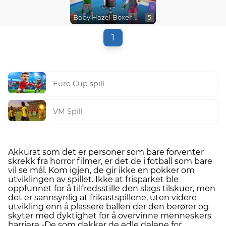
Baby Hazel Boxer Dressup
5
1
Euro Cup spill
VM Spill
Akkurat som det er personer som bare forventer
skrekk fra horror filmer, er det de i fotball som bare
vil se mål. Kom igjen, de gir ikke en pokker om
utviklingen av spillet. Ikke at frisparket ble
oppfunnet for å tilfredsstille den slags tilskuer, men
det er sannsynlig at frikastspillene, uten videre
utvikling enn å plassere ballen der den berører og
skyter med dyktighet for å overvinne menneskers
barriere -De som dekker de edle delene for