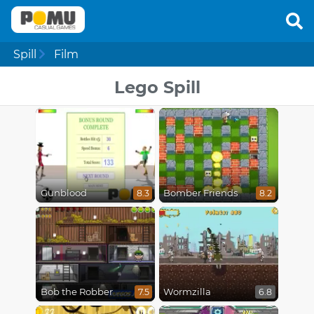
Spill
Film
Lego Spill
Gunblood
Bomber Friends
8.3
8.2
Bob the Robber
Wormzilla
7.5
6.8