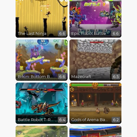
The Last Ninja
Epic Robot Battle
6.6
6.6
Bikini Bottom Button Bash
Mazecraft
6.6
6.5
Battle Robot T-Rex Age
Gods of Arena Battles
6.4
6.2