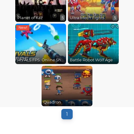
Planet of Kaz
Ultra Mech Fights
5
5
RIVALS FPS: Online Shooter
Battle Robot Wolf Age
Quadron
1