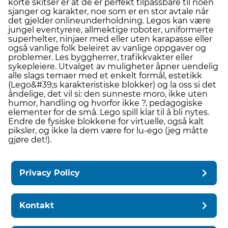
korte skitser er at de er perfekt tilpassbare til noen
sjanger og karakter, noe som er en stor avtale når
det gjelder onlineunderholdning. Legos kan være
jungel eventyrere, allmektige roboter, uniformerte
superhelter, ninjaer med eller uten karapasse eller
også vanlige folk beleiret av vanlige oppgaver og
problemer. Les byggherrer, trafikkvakter eller
sykepleiere. Utvalget av muligheter åpner uendelig
alle slags temaer med et enkelt formål, estetikk
(Lego&#39;s karakteristiske blokker) og la oss si det
åndelige, det vil si: den sunneste moro, ikke uten
humor, handling og hvorfor ikke ?, pedagogiske
elementer for de små. Lego spill klar til å bli nytes.
Endre de fysiske blokkene for virtuelle, også kalt
piksler, og ikke la dem være for lu-ego (jeg måtte
gjøre det!).
Privacy Policy
Kontakt