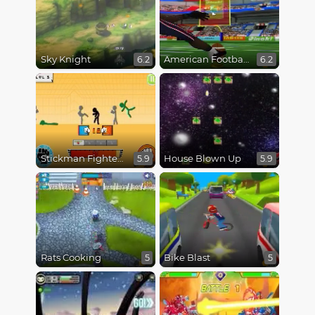
Sky Knight
American Football Kicks
6.2
6.2
Stickman Fighter Epic Battles
House Blown Up
5.9
5.9
Rats Cooking
Bike Blast
5
5