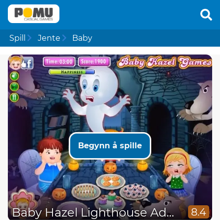
Spill
Jente
Baby
Begynn å spille
Baby Hazel Lighthouse Adventure
8.4