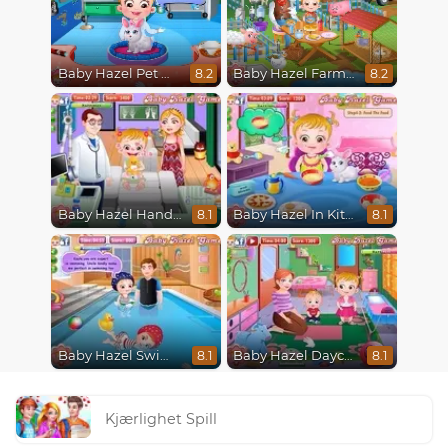
Baby Hazel Pet Doctor
Baby Hazel Farm Tour
8.2
8.2
Baby Hazel Hand Fracture
Baby Hazel In Kitchen
8.1
8.1
Baby Hazel Swimming
Baby Hazel Daycare
8.1
8.1
Kjærlighet Spill