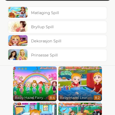
Matlaging Spill
Bryllup Spill
Dekorasjon Spill
Prinsesse Spill
Baby Hazel Fairyland Ballet
Baby Hazel Learns Colors
8.4
8.2