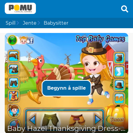
Spill
Jente
Babysitter
Begynn å spille
Baby Hazel Thanksgiving Dress-Up