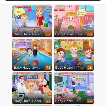
Baby Hazel Newborn Vaccination
Baby Hazel Stomach Care
8.1
7.9
Baby Hazel Swimming
Baby Hazel in Preschool
7.9
7.8
Baby Hazel Hand Fracture
Baby Hazel Sibling Trouble
7.7
7.6