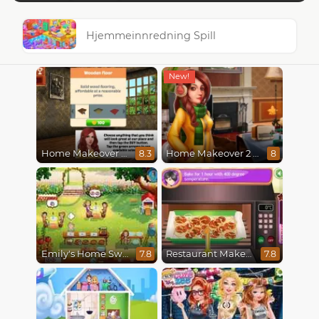
Hjemmeinnredning Spill
Home Makeover Hidden Object
Home Makeover 2 Hidden Object
8.3
8
Emily's Home Sweet Home
Restaurant Makeover
7.8
7.8