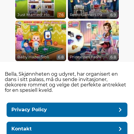
Just Married! Home Deco
Retro Gamers Party
7.6
6.9
Baby Hazel Sibling Surprise
Princesses Fashion Over Coffee
6.8
6.8
Bella, Skjønnheten og udyret, har organisert en
dans i sitt palass, må du sende invitasjoner,
dekorere rommet og velge det perfekte antrekket
for en spesiell kveld.
Privacy Policy
Kontakt