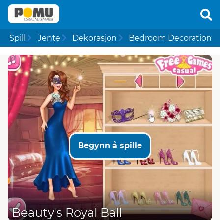
Spill
Jente
Dekorasjon
Bedroom Decoration
Begynn å spille
Beauty's Royal Ball