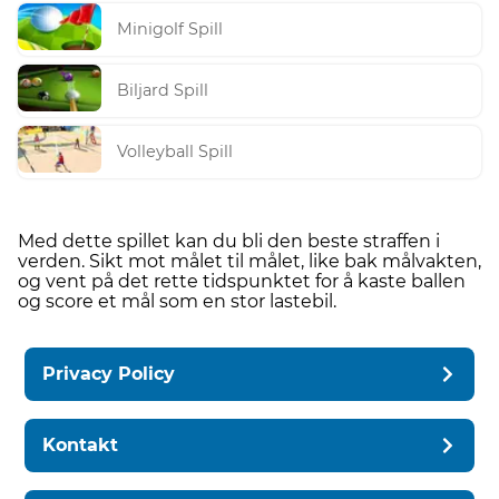
Minigolf Spill
Biljard Spill
Volleyball Spill
Med dette spillet kan du bli den beste straffen i
verden. Sikt mot målet til målet, like bak målvakten,
og vent på det rette tidspunktet for å kaste ballen
og score et mål som en stor lastebil.
Privacy Policy
Kontakt