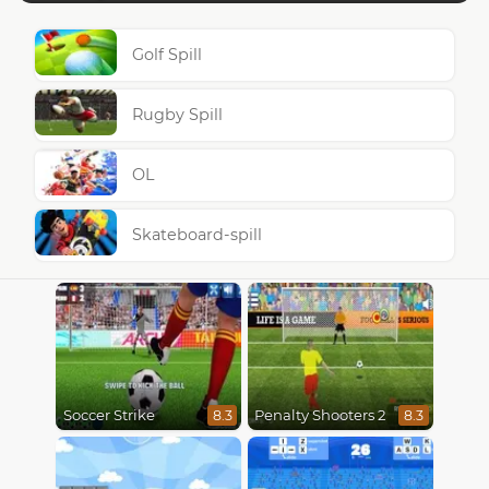
Golf Spill
Rugby Spill
OL
Skateboard-spill
Soccer Strike
Penalty Shooters 2
8.3
8.3