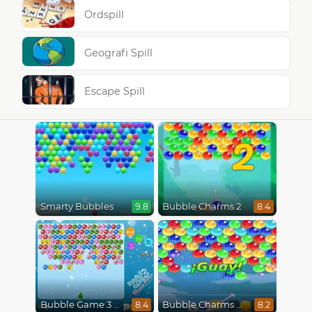
Ordspill
Geografi Spill
Escape Spill
2
Smarty Bubbles
Bubble Charms 2
9.8
8.4
Bubble Game 3 Christmas
Bubble Charms Xmas
8.4
8.2