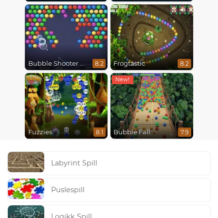
Bubble Shooter HD
Frogtastic
8.2
8.2
Fuzzies
Bubble Fall
8.1
7.9
Labyrint Spill
Puslespill
Logikk Spill