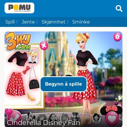
Spill
Jente
Skjønnhet
Sminke
Begynn å spille
Cinderella Disney Fan