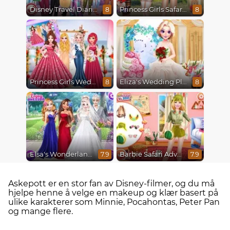
Disney Travel Diaries: City Break
Princess Girls Safari Trip
8
8
Princess Girls Wedding Trip
Eliza's Wedding Planner
8
8
Elsa's Wonderland Wedding
Barbie Safari Adventure
7.9
7.9
Askepott er en stor fan av Disney-filmer, og du må
hjelpe henne å velge en makeup og klær basert på
ulike karakterer som Minnie, Pocahontas, Peter Pan
og mange flere.