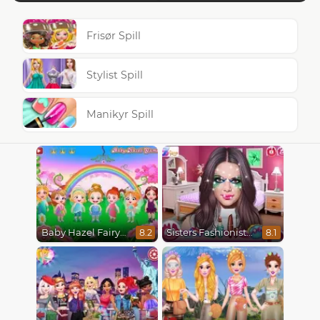
Frisør Spill
Stylist Spill
Manikyr Spill
Baby Hazel Fairyland Ballet
Sisters Fashionista Makeup
8.2
8.1