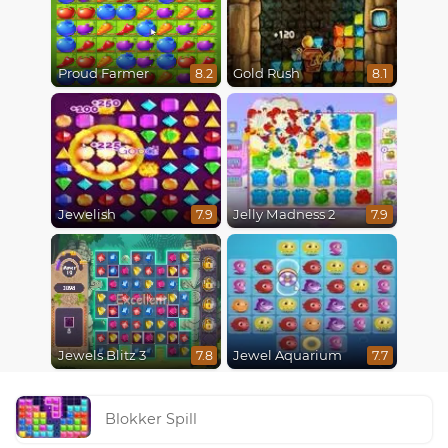
Proud Farmer
Gold Rush
8.2
8.1
Jewelish
Jelly Madness 2
7.9
7.9
Jewels Blitz 3
Jewel Aquarium
7.8
7.7
Blokker Spill