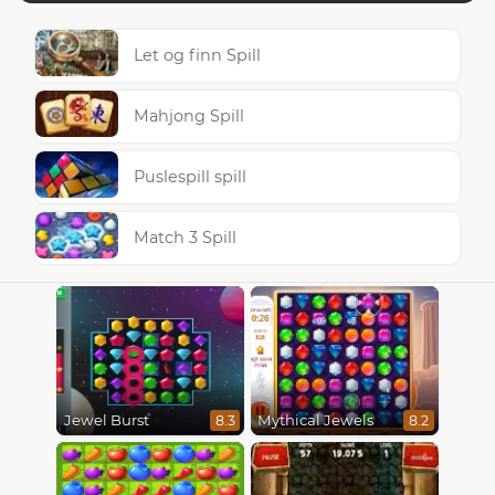
Let og finn Spill
Mahjong Spill
Puslespill spill
Match 3 Spill
Jewel Burst
Mythical Jewels
8.3
8.2