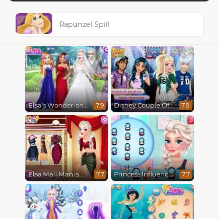
Rapunzel Spill
Elsa's Wonderland Wedding
Disney Couple Of The Year
7.9
7.9
Elsa Mall Mania
Princess Influencer Winter Wonderland
7.7
7.7