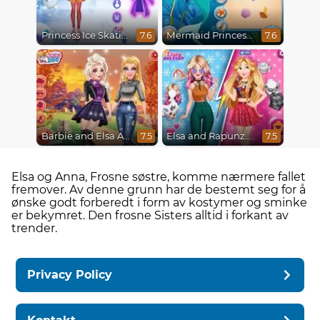
Princess Ice Skating Adventure
Mermaid Princesses
7.6
7.6
Barbie and Elsa Autumn Patterns
Elsa and Rapunzel Princess Rivalry
7.5
7.5
Elsa og Anna, Frosne søstre, komme nærmere fallet
fremover. Av denne grunn har de bestemt seg for å
ønske godt forberedt i form av kostymer og sminke
er bekymret. Den frosne Sisters alltid i forkant av
trender.
Privacy Policy