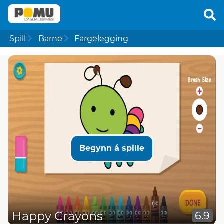
Spill
Barne
Fargelegging
Begynn å spille
Happy Crayons
6.9