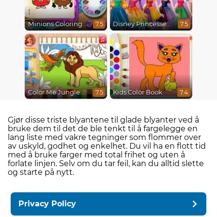
Minions Coloring Book
Disney Princesses Rainbow Dresses
7.5
7.5
Color Me Jungle Animals
Kids Color Book
7.5
7.4
Gjør disse triste blyantene til glade blyanter ved å
bruke dem til det de ble tenkt til å fargelegge en
lang liste med vakre tegninger som flommer over
av uskyld, godhet og enkelhet. Du vil ha en flott tid
med å bruke farger med total frihet og uten å
forlate linjen. Selv om du tar feil, kan du alltid slette
og starte på nytt.
Privacy Policy