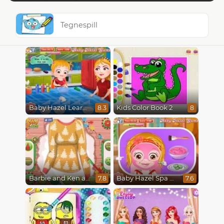
Tegnespill
Baby Hazel Learns Colors
Kids Color Book 2
8.3
8
Barbie and Ken a Perfect Christmas
Baby Hazel Spa Makeover
7.8
7.6